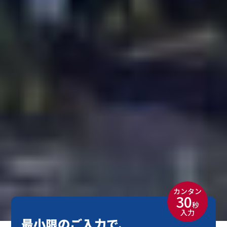
カンタン
30
秒
入力
最小限のご入力で、