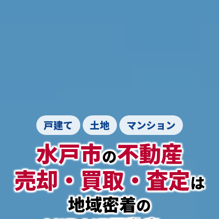
戸建て
土地
マンション
水戸市
不動産
の
売却・買取・査定
は
地域密着
の