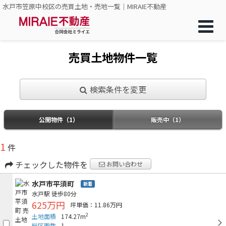
水戸市笠原中校区の売買土地・売地一覧｜MIRAIE不動産
売買土地物件一覧
検索条件を変更
公開物件（1）
販売中（1）
1
件
チェックした物件を
お問い合わせ
水戸市平須町
新着
水戸駅
徒歩80分
625万円
坪単価：11.86万円
2
土地面積
174.27m
総区画数
1