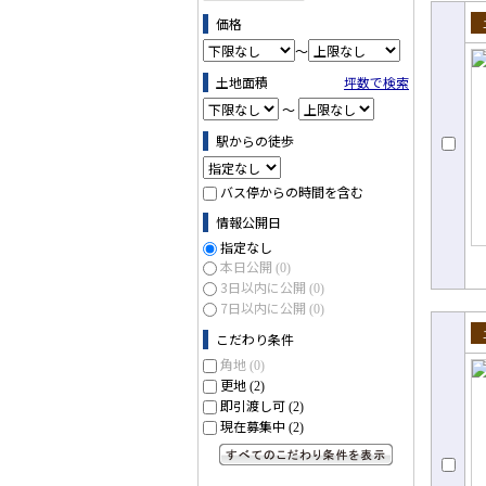
価格
売
～
土地面積
坪数で検索
～
駅からの徒歩
バス停からの時間を含む
情報公開日
指定なし
本日公開
(0)
3日以内に公開
(0)
7日以内に公開
(0)
こだわり条件
売
角地
(0)
更地
(2)
即引渡し可
(2)
現在募集中
(2)
すべてのこだわり条件を見る