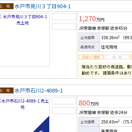
水戸市見川３丁目904-1
土地
1,270
万円
JR常磐線 赤塚駅
徒歩45分
2
330.26m
（99.
土地面積
住宅用地
最適用途
陽当たり良好の南道路。敷地
勧めです。 建築条件はあ
水戸市石川2-4089-1
土地
800
万円
JR常磐線 赤塚駅
徒歩24分
2
250.43m
（75.
土地面積
事業用地