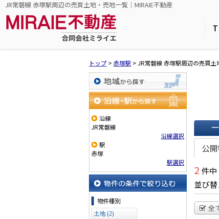
JR常磐線 赤塚駅周辺の売買土地・売地一覧｜MIRAIE不動産
T
トップ
>
赤塚駅
>
JR常磐線 赤塚駅周辺の売買
地域から探す
沿線・駅から探す
沿線
JR常磐線
沿線選択
一覧で
駅
公開
赤塚
駅選択
2
件中
並び替
物件の条件で絞り込む
物件種別
全
土地 (2)