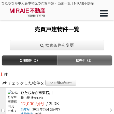
ひたちなか市大島中校区の売買戸建・売家一覧｜MIRAIE不動産
売買戸建物件一覧
検索条件を変更
公開物件（1）
販売中（1）
1
件
チェックした物件を
お問い合わせ
ひたちなか市東石川
勝田駅
徒歩15分
12,000万円
/ 2LDK
築年月
2022年05月
(築4年)
建物構造
木造