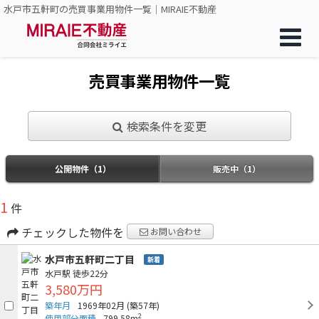
水戸市五軒町の売買事業用物件一覧｜MIRAIE不動産
売買事業用物件一覧
検索条件を変更
公開物件（1）
販売中（1）
1
件
チェックした物件を
お問い合わせ
水戸市五軒町二丁目
新着
水戸駅
徒歩22分
3,580万円
築年月
1969年02月
(築57年)
2
使用部分面積
799.58m