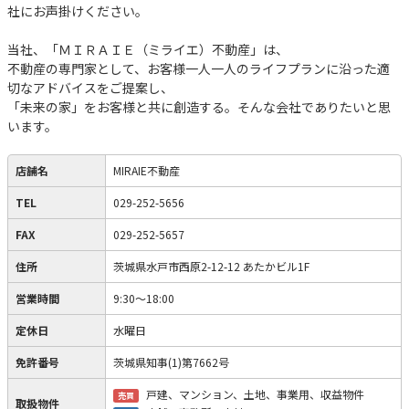
社にお声掛けください。
当社、「ＭＩＲＡＩＥ（ミライエ）不動産」は、
不動産の専門家として、お客様一人一人のライフプランに沿った適
切なアドバイスをご提案し、
「未来の家」をお客様と共に創造する。そんな会社でありたいと思
います。
店舗名
MIRAIE不動産
TEL
029-252-5656
FAX
029-252-5657
住所
茨城県水戸市西原2-12-12 あたかビル1F
営業時間
9:30～18:00
定休日
水曜日
免許番号
茨城県知事(1)第7662号
戸建、マンション、土地、事業用、収益物件
売買
取扱物件