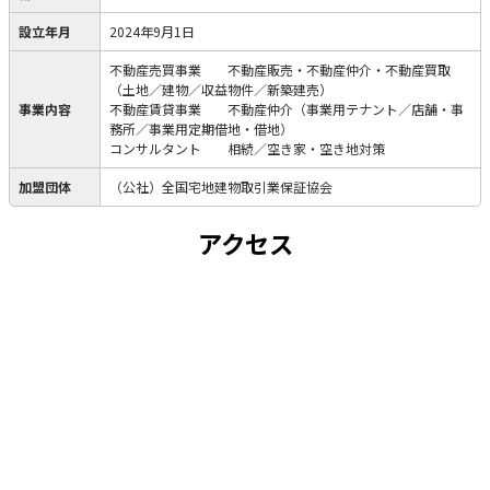
設立年月
2024年9月1日
不動産売買事業 不動産販売・不動産仲介・不動産買取
（土地／建物／収益物件／新築建売）
事業内容
不動産賃貸事業 不動産仲介（事業用テナント／店舗・事
務所／事業用定期借地・借地）
コンサルタント 相続／空き家・空き地対策
加盟団体
（公社）全国宅地建物取引業保証協会
アクセス