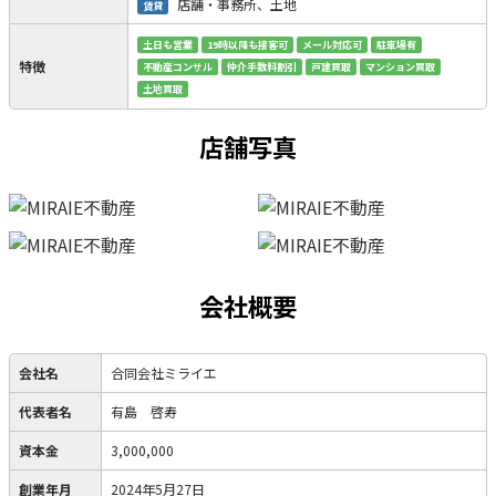
店舗・事務所、土地
賃貸
土日も営業
19時以降も接客可
メール対応可
駐車場有
特徴
不動産コンサル
仲介手数料割引
戸建買取
マンション買取
土地買取
店舗写真
会社概要
会社名
合同会社ミライエ
代表者名
有島 啓寿
資本金
3,000,000
創業年月
2024年5月27日